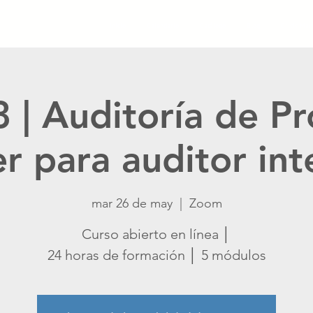
Inicio
Calendario
Catálogo
Blog
Crisis Ma
 | Auditoría de Pr
er para auditor in
mar 26 de may
  |  
Zoom
Curso abierto en línea │
24 horas de formación │ 5 módulos