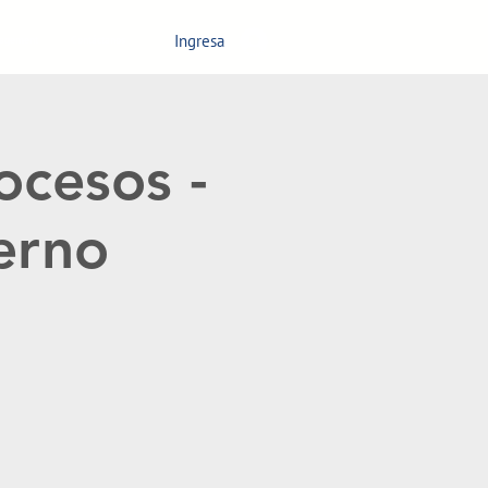
Ingresa
nagement
Contáctanos
ocesos -
terno