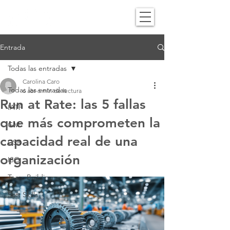
Entrada
Todas las entradas
Carolina Caro
Todas las entradas
6 abr
6 min de lectura
Run at Rate: las 5 fallas
IATF
que más comprometen la
GM
capacidad real de una
CSR
organización
ISO
Team Building
Soft Skills