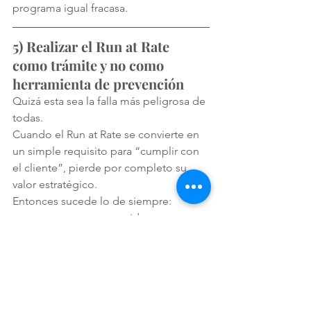
programa igual fracasa.
5) Realizar el Run at Rate 
como trámite y no como 
herramienta de prevención
Quizá esta sea la falla más peligrosa de 
todas.
Cuando el Run at Rate se convierte en 
un simple requisito para “cumplir con 
el cliente”, pierde por completo su 
valor estratégico.
Entonces sucede lo de siempre:
se prepara una corrida para verse 
bien,
se documenta solo lo necesario,
se minimizan hallazgos 
incómodos,
no se profundiza en causas,