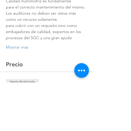
Calidad Automotriz es fundamental
para el correcto mantenimiento del mismo. 
Los auditores no deben ser vistos más 
como un recurso solamente
para cubrir con un requisito sino como 
embajadores de calidad, expertos en los 
procesos del SGC y una gran ayuda
Mostrar más
Precio
Venta finalizada
Tipo de entrada
Registro
Precio
$9,664.27
+$241.61 de comisión de servicio de