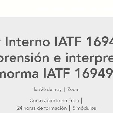
Inicio
Calendario
Catálogo
Blog
Crisis Ma
 Interno IATF 16
rensión e interpr
 norma IATF 1694
lun 26 de may
  |  
Zoom
Curso abierto en línea │
24 horas de formación │ 5 módulos