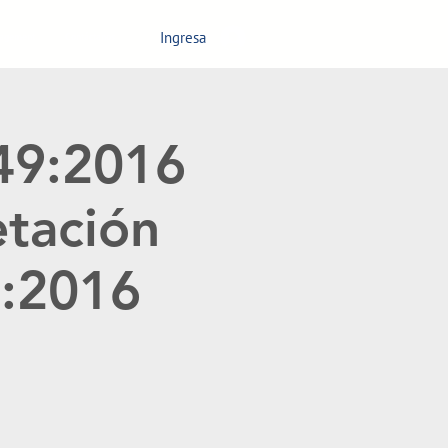
Ingresa
nagement
Contáctanos
949:2016
etación
9:2016