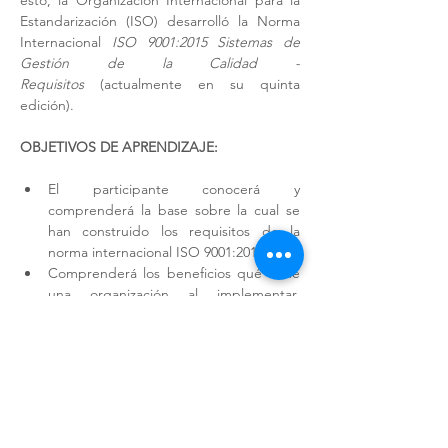
esto, la Organización Internacional para la 
Estandarización (ISO) desarrolló la Norma 
Internacional 
ISO 9001:2015 Sistemas de 
Gestión de la Calidad - 
Requisitos
 (actualmente en su quinta 
edición). 
OBJETIVOS DE APRENDIZAJE:
El participante conocerá y 
comprenderá la base sobre la cual se 
han construido los requisitos de la 
norma internacional ISO 9001:2015.
Comprenderá los beneficios qué tiene 
una organización al implementar, 
mantener, mejorar y certificar su SGC. 
Comprenderá la intención de los 
requisitos de la norma ISO 9001 y 
tendrá oportunidad de plantear 
escenarios y acciones de cómo cumplir 
con estos requisitos dentro de su 
organización. 