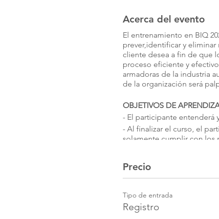
Acerca del evento
El entrenamiento en BIQ 202
prever,identificar y elimina
cliente desea a fin de que
proceso eficiente y efectiv
armadoras de la industria a
de la organización será pal
OBJETIVOS DE APRENDIZA
- El participante entenderá
- Al finalizar el curso, el 
solamente cumplir con los r
TEMARIO
Precio
-Introducción a BIQ (Calidad
-Los Niveles de BIQ para 
-Consecuencias de perder la
Tipo de entrada
Registro
-Opciones de Recuperación 
-Relación de BIQ con IATF 