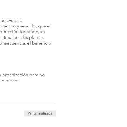
que ayuda a
ráctico y sencillo, que el
producción logrando un
teriales a las plantas
onsecuencia, el beneficio
su organización para no
u negocio.
Venta finalizada
mpany.