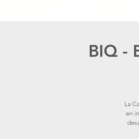
BIQ - 
La Ca
en i
desa