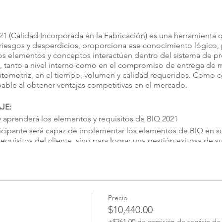
1 (Calidad Incorporada en la Fabricación) es una herramienta 
r riesgos y desperdicios, proporciona ese conocimiento lógico, p
 los elementos y conceptos interactúen dentro del sistema de 
o, tanto a nivel interno como en el compromiso de entrega de ma
utomotriz, en el tiempo, volumen y calidad requeridos. Como c
pable al obtener ventajas competitivas en el mercado.
JE:
 y aprenderá los elementos y requisitos de BIQ 2021
participante será capaz de implementar los elementos de BIQ en 
equisitos del cliente, sino para lograr una gestión exitosa de s
 Incorporada a la fabricación)
General Motors Company
 certificación BIQ
Precio
$10,440.00
de Certificación BIQ
de acuerdo a los requisitos específicos de General Motors Co
+$261.00 de comisión de servicio de