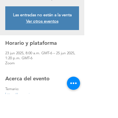
Las entradas no están a la venta
Ver otros eventos
Horario y plataforma
23 jun 2025, 8:00 a.m. GMT-6 – 25 jun 2025,
1:20 p.m. GMT-6
Zoom
Acerca del evento
Temario:
https://www.qis-
consultores.com/_files/ugd/4878bd_223ce35
6623d49b0aceeb7024abea7b2.pdf