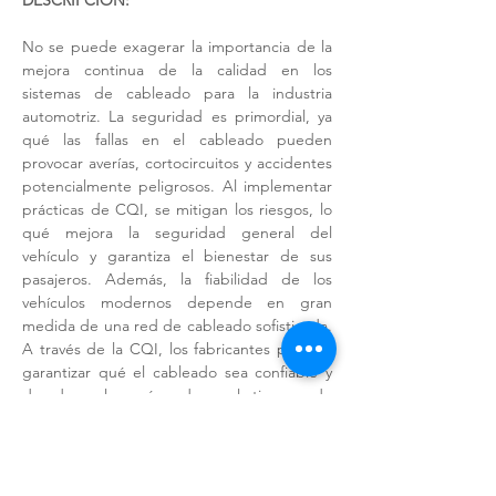
DESCRIPCIÓN:
No se puede exagerar la importancia de la 
mejora continua de la calidad en los 
sistemas de cableado para la industria 
automotriz. La seguridad es primordial, ya 
qué las fallas en el cableado pueden 
provocar averías, cortocircuitos y accidentes 
potencialmente peligrosos. Al implementar 
prácticas de CQI, se mitigan los riesgos, lo 
qué mejora la seguridad general del 
vehículo y garantiza el bienestar de sus 
pasajeros. Además, la fiabilidad de los 
vehículos modernos depende en gran 
medida de una red de cableado sofisticada. 
A través de la CQI, los fabricantes pueden 
garantizar qué el cableado sea confiable y 
duradero, lo qué reduce el tiempo de 
inactividad y los gastos de reparación. 
CQI-35 es uno de los requerimientos 
específicos recientemente integrado por 