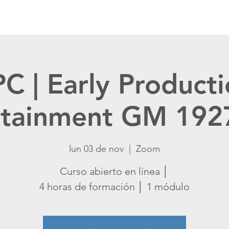
Inicio
Calendario
Catálogo
Blog
Crisis Ma
C | Early Product
tainment GM 192
lun 03 de nov
  |  
Zoom
Curso abierto en línea │
4 horas de formación │ 1 módulo