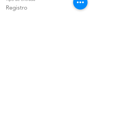
Registro
Precio
$2,246.41
+$56.16 de comisión de servicio de entradas
Cantidad
Total
$0.00
Confirmar pedido
Compartir este evento