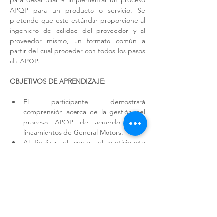
para desarrollar e implementar un proceso 
APQP para un producto o servicio. Se 
pretende que este estándar proporcione al 
ingeniero de calidad del proveedor y al 
proveedor mismo, un formato común a 
partir del cual proceder con todos los pasos 
de APQP.
OBJETIVOS DE APRENDIZAJE: 
El participante demostrará 
comprensión acerca de la gestión del 
proceso APQP de acuerdo a los 
lineamientos de General Motors.
Al finalizar el curso, el participante 
ampliará sus conocimientos sobre las 
etapas, tiempos, entregables y roles y 
responsabilidades del equipo de 
desarrollo y de las partes interesadas 
de la organización. 
DURACIÓN Y MODALIDAD: 