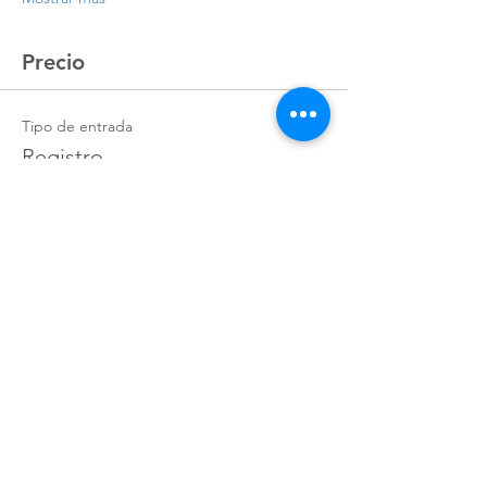
Precio
Tipo de entrada
Registro
Precio
$9,345.06
+$233.63 de comisión de servicio de
entradas
Cantidad
Total
$0.00