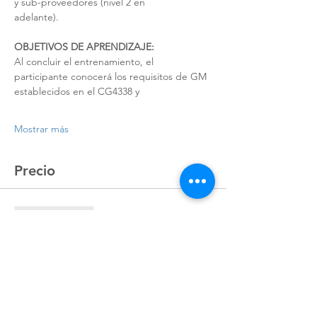
y sub-proveedores (nivel 2 en
adelante).
OBJETIVOS DE APRENDIZAJE:
Al concluir el entrenamiento, el 
participante conocerá los requisitos de GM 
establecidos en el CG4338 y
Mostrar más
Precio
Venta finalizada
Tipo de entrada
Registro
Precio
$4,492.80