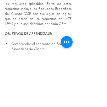
los requisitos aplicables. Parte de estos 
requisitos incluye los Requisitos Específicos 
del Cliente (CSR por sus siglas en inglés) 
qué se basan en los requisitos de IATF 
16949 y qué son definidos por cada OEM.  
OBJETIVOS DE APRENDIZAJE:
Comprender el concepto de Requisitos 
Específicos de Cliente.
Conocer y repasar los Requisitos 
Específicos de Cliente para General 
Motors.
Conocer los procedimientos específicos 
de General Motors que aplican a los 
proveedores de nivel 1 y sub-niveles.
Mostrar más
Compartir este evento