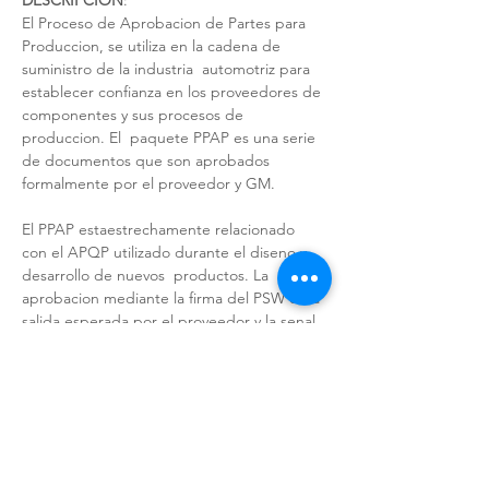
DESCRIPCIÓN
:  
El Proceso de Aprobacion de Partes para 
Produccion, se utiliza en la cadena de 
suministro de la industria  automotriz para 
establecer confianza en los proveedores de 
componentes y sus procesos de 
produccion. El  paquete PPAP es una serie 
de documentos que son aprobados 
formalmente por el proveedor y GM.  
El PPAP estaestrechamente relacionado 
con el APQP utilizado durante el diseno y 
desarrollo de nuevos  productos. La 
aprobacion mediante la firma del PSW es la 
salida esperada por el proveedor y la senal 
de que  el negocio ha sido otorgado.  
OBJETIVOS DE APRENDIZAJE:  
● Alfinalizar el curso, el participante 
comprenderalos 18 requisitos del PPAP y 
sus diferentes niveles de  acuerdo a los 
requisitos específicos de GM. 