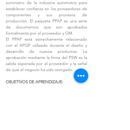
suministro de la industria automotriz para 
establecer confianza en los proveedores de 
componentes y sus procesos de 
producción. El paquete PPAP es una serie 
de documentos que son aprobados 
formalmente por el proveedor y GM.
El PPAP está estrechamente relacionado 
con el APQP utilizado durante el diseño y 
desarrollo de nuevos productos. La 
aprobación mediante la firma del PSW es la 
salida esperada por el proveedor y la señal 
de que el negocio ha sido otorgado.
OBJETIVOS DE APRENDIZAJE: 
Al finalizar el curso, el participante 
comprenderá los 18 requisitos del 
PPAP y sus diferentes niveles de 
acuerdo a los requisitos específicos de 
GM.
Será capaz de construir un PPAP de 