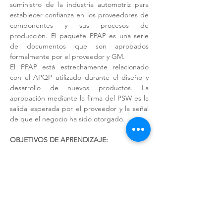
suministro de la industria automotriz para 
establecer confianza en los proveedores de 
componentes y sus procesos de 
producción. El paquete PPAP es una serie 
de documentos que son aprobados 
formalmente por el proveedor y GM.
El PPAP está estrechamente relacionado 
con el APQP utilizado durante el diseño y 
desarrollo de nuevos productos. La 
aprobación mediante la firma del PSW es la 
salida esperada por el proveedor y la señal 
de que el negocio ha sido otorgado.
OBJETIVOS DE APRENDIZAJE: 
Al finalizar el curso, el participante 
comprenderá los 18 requisitos del 
PPAP y sus diferentes niveles de 
acuerdo a los requisitos específicos de 
GM.
Será capaz de construir un PPAP de 