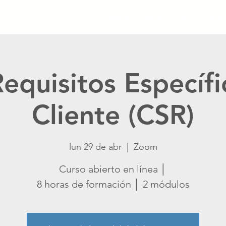
Inicio
Calendario
Catálogo
Blog
Crisis Ma
equisitos Específi
Cliente (CSR)
lun 29 de abr
  |  
Zoom
Curso abierto en línea │
8 horas de formación │ 2 módulos