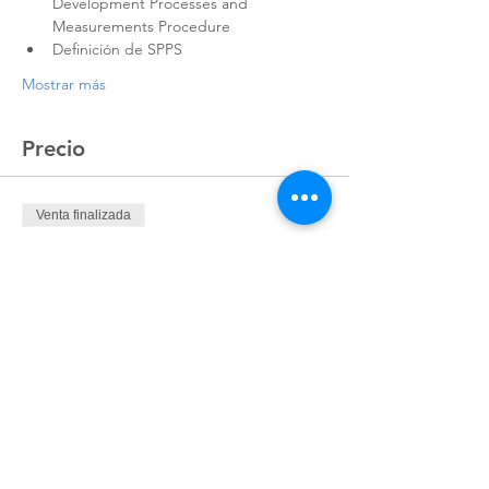
Development Processes and 
Measurements Procedure
Definición de SPPS
Mostrar más
Precio
Venta finalizada
Tipo de entrada
Registro
Precio
$8,986.00
+$224.65 de comisión de servicio de
entradas