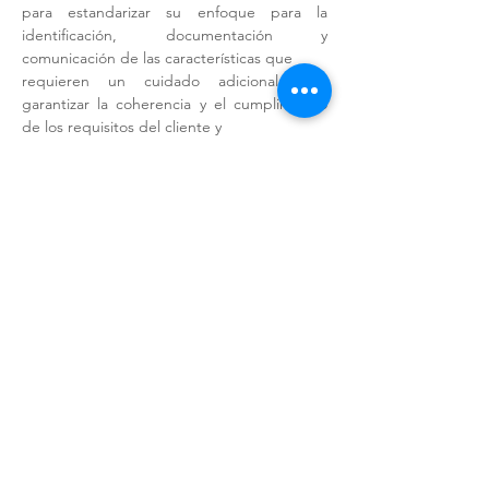
para estandarizar su enfoque para la 
identificación, documentación y 
comunicación de las características que
requieren un cuidado adicional para 
garantizar la coherencia y el cumplimiento 
de los requisitos del cliente y
las regulaciones gubernamentales dentro 
de GM y su comunidad de proveedores.
OBJETIVOS DE APRENDIZAJE:
Mostrar más
Compartir este evento
DUNS -
951594008