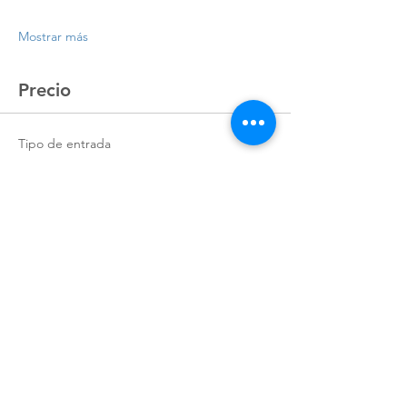
Mostrar más
Precio
Tipo de entrada
Registro
Precio
$9,048.00
+$226.20 de comisión de servicio de
entradas
Cantidad
Total
$0.00