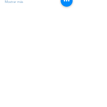
Mostrar más
Precio
Venta finalizada
Tipo de entrada
Registro
Precio
$8,000.00
+$200.00 de comisión de servicio de
entradas
Compartir este evento